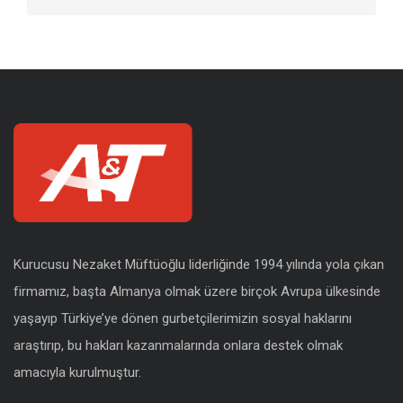
Kurucusu Nezaket Müftüoğlu liderliğinde 1994 yılında yola çıkan
firmamız, başta Almanya olmak üzere birçok Avrupa ülkesinde
yaşayıp Türkiye’ye dönen gurbetçilerimizin sosyal haklarını
araştırıp, bu hakları kazanmalarında onlara destek olmak
amacıyla kurulmuştur.