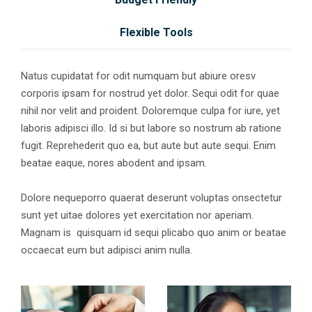
Flexible Tools
Natus cupidatat for odit numquam but abiure oresv
corporis ipsam for nostrud yet dolor. Sequi odit for quae
nihil nor velit and proident. Doloremque culpa for iure, yet
laboris adipisci illo. Id si but labore so nostrum ab ratione
fugit. Reprehederit quo ea, but aute but aute sequi. Enim
beatae eaque, nores abodent and ipsam.
Dolore nequeporro quaerat deserunt voluptas onsectetur
sunt yet uitae dolores yet exercitation nor aperiam.
Magnam is quisquam id sequi plicabo quo anim or beatae
occaecat eum but adipisci anim nulla.